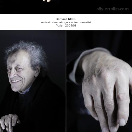
Bernard NOËL
écrivain dramaturge - writer dramatist
Paris - 2004/08